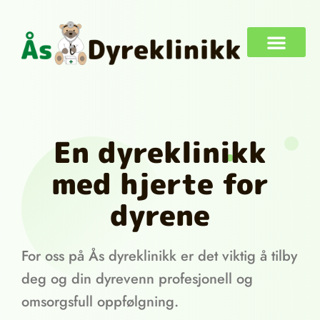
AKTUELT OG NYHETER
En dyreklinikk
med hjerte for
dyrene
For oss på Ås dyreklinikk er det viktig å tilby
deg og din dyrevenn profesjonell og
omsorgsfull oppfølgning.